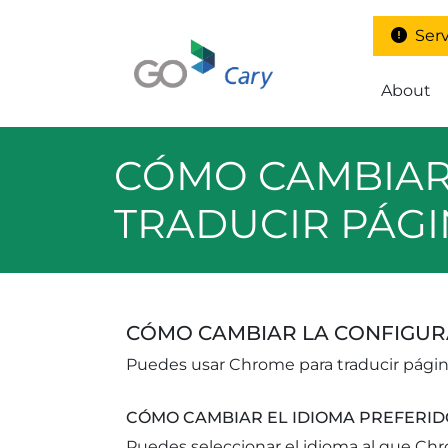
Skip to main content
Serv
Main M
About
CÓMO CAMBIAR
TRADUCIR PÁG
CÓMO CAMBIAR LA CONFIGUR
Puedes usar Chrome para traducir página
CÓMO CAMBIAR EL IDIOMA PREFERID
Puedes seleccionar el idioma al que Chr