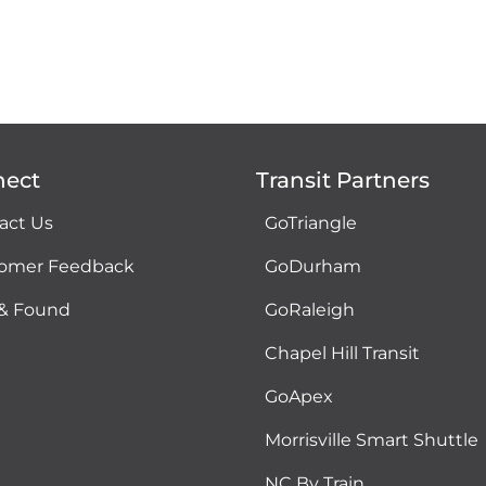
nect
Transit Partners
act Us
GoTriangle
omer Feedback
GoDurham
 & Found
GoRaleigh
Chapel Hill Transit
GoApex
Morrisville Smart Shuttle
NC By Train