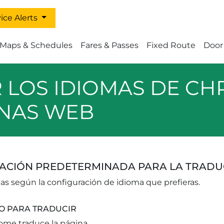
ice Alerts
enu - Go Cary
Maps & Schedules
Fares & Passes
Fixed Route
Door
 LOS IDIOMAS DE CH
INAS WEB
ACIÓN PREDETERMINADA PARA LA TRADU
s según la configuración de idioma que prefieras.
O PARA TRADUCIR
ome traduce la página.